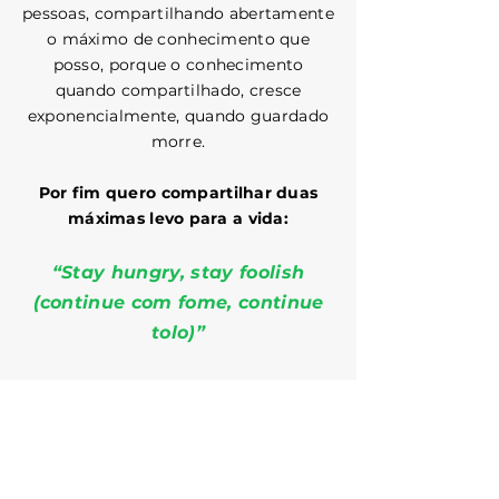
pessoas, compartilhando abertamente
o máximo de conhecimento que
posso, porque o conhecimento
quando compartilhado, cresce
exponencialmente, quando guardado
morre.
Por fim quero compartilhar duas
máximas levo para a vida:
“Stay hungry, stay foolish
(continue com fome, continue
tolo)”
“Aqueles que são loucos o
suficiente para achar que
podem mudar o mundo, são os
que de fato o fazem”.